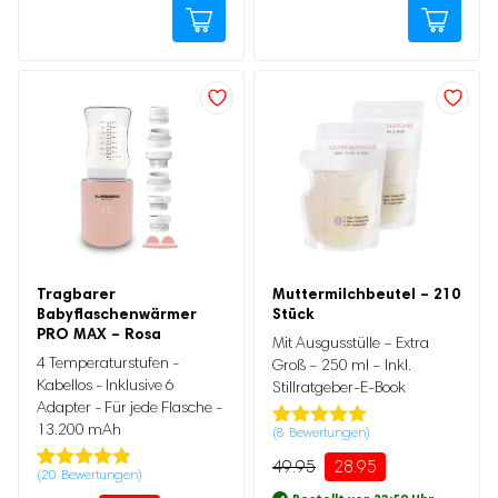
Ursprünglicher
Aktueller
Tragbarer
Muttermilchbeutel – 210
Preis
Preis
Babyflaschenwärmer
Stück
war:
ist:
Ursprünglicher
Aktueller
PRO MAX – Rosa
49.95
28.95.
Preis
Preis
Mit Ausgusstülle – Extra
war:
ist:
4 Temperaturstufen -
Groß – 250 ml – Inkl.
129.95
64.95.
Kabellos - Inklusive 6
Stillratgeber-E-Book
Adapter - Für jede Flasche -
13.200 mAh
(
8
Bewertungen)
Bewertet mit
8
5.00
von 5,
49.95
28.95
basierend
(
20
Bewertungen)
Bewertet
20
auf