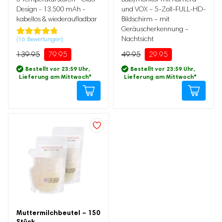
Design - 13.500 mAh -
und VOX – 5-Zoll-FULL-HD-
kabellos & wiederaufladbar
Bildschirm – mit
Geräuscherkennung –
Nachtsicht
(
16
Bewertungen)
Bewertet
16
mit
4.69
139.95
79.95
49.95
29.95
von 5,
basierend
Bestellt vor 23:59 Uhr,
Bestellt vor 23:59 Uhr,
auf
Lieferung am Mittwoch
*
Lieferung am Mittwoch
*
Kundenbewertung
Ursprünglicher
Aktueller
Preis
Preis
war:
ist:
Muttermilchbeutel – 150
39.95
27.95.
Stück