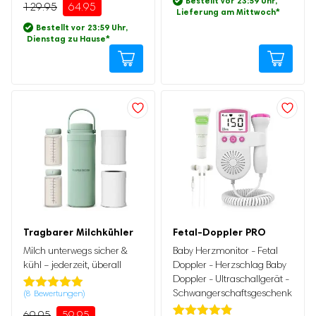
mit
4.80
Bestellt vor 23:59 Uhr,
129.95
64.95
Kundenbewertung
von 5,
Lieferung am Mittwoch
*
basierend
Bestellt vor 23:59 Uhr,
auf
Dienstag zu Hause
*
Kundenbewertung
Ursprünglicher
Aktueller
Preis
Preis
war:
ist:
Ursprünglicher
Aktueller
Tragbarer Milchkühler
Fetal-Doppler PRO
69.95
59.95.
Preis
Preis
war:
ist:
Milch unterwegs sicher &
Baby Herzmonitor - Fetal
49.95
29.95.
kühl – jederzeit, überall
Doppler - Herzschlag Baby
Doppler - Ultraschallgerät -
Schwangerschaftsgeschenk
(
8
Bewertungen)
Bewertet
8
mit
4.88
69.95
59.95