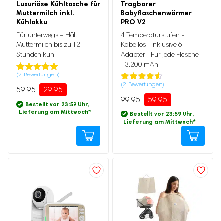
Luxuriöse Kühltasche für
Tragbarer
Ursprünglicher
Aktueller
Muttermilch inkl.
Babyflaschenwärmer
Preis
Preis
Ursprünglicher
Aktueller
Kühlakku
PRO V2
war:
ist:
Preis
Preis
59.95
29.95.
war:
ist:
Für unterwegs – Hält
4 Temperaturstufen -
99.95
59.95.
Muttermilch bis zu 12
Kabellos - Inklusive 6
Stunden kühl
Adapter - Für jede Flasche -
13.200 mAh
(
2
Bewertungen)
Bewertet mit
2
(
2
Bewertungen)
5.00
von 5,
Bewertet
2
59.95
29.95
basierend
mit
4.50
99.95
59.95
auf
von 5,
Bestellt vor 23:59 Uhr,
Kundenbewertung
basierend
Lieferung am Mittwoch
*
Bestellt vor 23:59 Uhr,
auf
Lieferung am Mittwoch
*
Kundenbewertung