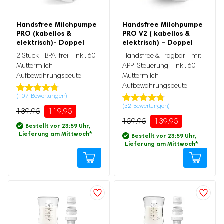
Stillzubehör
Bewertung
Handsfree Milchpumpe
Handsfree Milchpumpe
Ursprünglicher
Aktueller
Muttermilchbeutel
PRO (kabellos &
PRO V2 ( kabellos &
Preis
Preis
Ursprünglicher
Aktueller
elektrisch)- Doppel
5
(23)
elektrisch) – Doppel
war:
ist:
Brustmassagegeräte
Preis
Preis
139.95
119.95.
war:
ist:
2 Stück - BPA-frei - Inkl. 60
Handsfree & Tragbar - mit
4
(1)
Stilleinlagen
159.95
139.95.
Muttermilch-
APP-Steuerung - Inkl. 60
3
(0)
Stillkissen
Aufbewahrungsbeutel
Muttermilch-
Aufbewahrungsbeutel
2
(0)
Stilltücher
(
107
Bewertungen)
Bewertet
107
Still-BHs
1
(0)
(
32
Bewertungen)
mit
4.73
Bewertet
32
139.95
119.95
von 5,
Tragbarer Muttermilch-Kühler
mit
4.72
159.95
139.95
basierend
von 5,
Bestellt vor 23:59 Uhr,
auf
basierend
Lieferung am Mittwoch
*
Bestellt vor 23:59 Uhr,
Kundenbewertung
Schwangerschaftsbedarf
auf
Lieferung am Mittwoch
*
Kundenbewertung
Schwangerschaftskissen
Fetal-Doppler
Bauchgurt für die Schwangerschaft