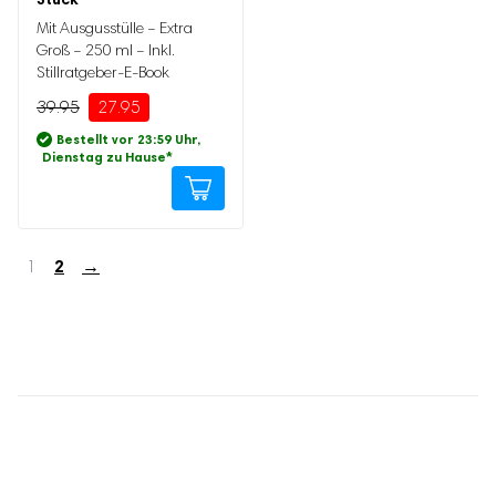
Mit Ausgusstülle – Extra
Groß – 250 ml – Inkl.
Stillratgeber-E-Book
39.95
27.95
Bestellt vor 23:59 Uhr,
Dienstag zu Hause
*
2
→
1