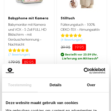
Ursprünglicher
Aktueller
Preis
Preis
war:
ist:
Babyphone mit Kamera
Stilltuch
39.95
19.95.
Ursprünglicher
Aktueller
Babymonitor mit Kamera
Fütterungstuch - 100%
Preis
Preis
war:
ist:
und VOX - 5 Zoll FULL HD
OEKO-TEX - Atmungsaktiv
179.95
89.95.
Bildschirm - mit
Geräuscherkennung -
(
4
Bewertungen)
Bewertet mit
4
Nachtsicht
5.00
von 5,
39.95
19.95
basierend
auf
Bestellt vor 23:59 Uhr,
(
7
Bewertungen)
Bewertet
7
Kundenbewertung
Lieferung am Mittwoch
*
mit
4.71
179.95
89.95
von 5,
basierend
Bestellt vor 23:59 Uhr,
auf
Lieferung am Mittwoch
*
Kundenbewertung
Toestemming
Details
Over
Deze website maakt gebruik van cookies
We gebruiken cookies om content en advertenties te