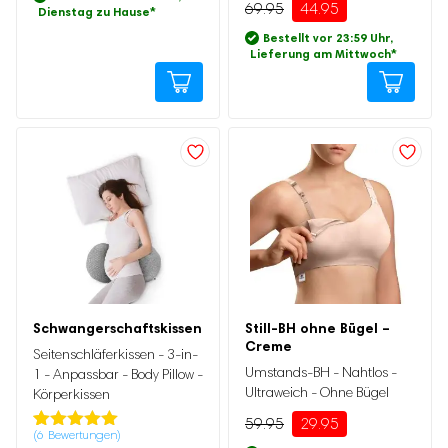
69.95
44.95
Dienstag zu Hause
*
basierend
auf
Bestellt vor 23:59 Uhr,
Kundenbewertung
Lieferung am Mittwoch
*
Ursprünglicher
Aktueller
Preis
Preis
war:
ist:
Ursprünglicher
Aktueller
59.95
29.95.
Preis
Preis
Schwangerschaftskissen
Still-BH ohne Bügel –
war:
ist:
Creme
49.95
27.95.
Seitenschläferkissen - 3-in-
Umstands-BH - Nahtlos -
1 - Anpassbar - Body Pillow -
Ultraweich - Ohne Bügel
Körperkissen
59.95
29.95
(
6
Bewertungen)
Bewertet mit
6