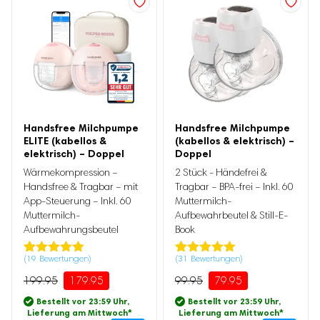
Handsfree Milchpumpe
Handsfree Milchpumpe
ELITE (kabellos &
(kabellos & elektrisch) –
elektrisch) – Doppel
Doppel
Ursprünglicher
Aktueller
Ursprünglicher
Aktueller
Wärmekompression –
2 Stück - Händefrei &
Preis
Preis
Preis
Preis
war:
ist:
war:
ist:
Handsfree & Tragbar – mit
Tragbar – BPA-frei – Inkl. 60
199.95
179.95.
99.95
79.95.
App-Steuerung – Inkl. 60
Muttermilch-
Muttermilch-
Aufbewahrbeutel & Still-E-
Aufbewahrungsbeutel
Book
(
19
Bewertungen)
(
31
Bewertungen)
Bewertet
19
Bewertet
31
mit
4.84
mit
4.87
199.95
179.95
99.95
79.95
von 5,
von 5,
basierend
basierend
Bestellt vor 23:59 Uhr,
Bestellt vor 23:59 Uhr,
auf
auf
Lieferung am Mittwoch
*
Lieferung am Mittwoch
*
Kundenbewertung
Kundenbewertung