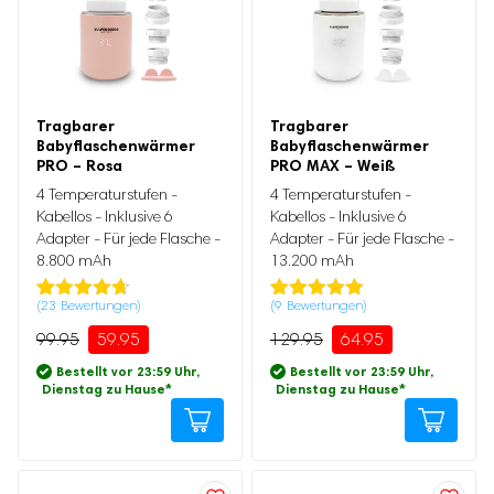
Tragbarer
Tragbarer
Babyflaschenwärmer
Babyflaschenwärmer
Ursprünglicher
Aktueller
Ursprünglicher
Aktueller
PRO – Rosa
PRO MAX – Weiß
Preis
Preis
Preis
Preis
war:
ist:
war:
ist:
4 Temperaturstufen -
4 Temperaturstufen -
99.95
59.95.
129.95
64.95.
Kabellos - Inklusive 6
Kabellos - Inklusive 6
Adapter - Für jede Flasche -
Adapter - Für jede Flasche -
8.800 mAh
13.200 mAh
(
23
Bewertungen)
(
9
Bewertungen)
Bewertet
23
Bewertet mit
9
mit
4.65
5.00
von 5,
99.95
59.95
129.95
64.95
von 5,
basierend
basierend
auf
Bestellt vor 23:59 Uhr,
Bestellt vor 23:59 Uhr,
auf
Kundenbewertung
Dienstag zu Hause
*
Dienstag zu Hause
*
Kundenbewertung