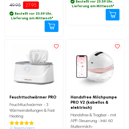
Bestellt vor 23:59 Uhr,
5.00
von 5,
49.95
27.95
Lieferung am Mittwoch
*
basierend
auf
Bestellt vor 23:59 Uhr,
Kundenbewertung
Lieferung am Mittwoch
*
Dieses
Produkt
weist
mehrere
Varianten
auf.
Die
Optionen
Ursprünglicher
Aktueller
können
Preis
Preis
auf
Feuchttuchwärmer PRO
Handsfree Milchpumpe
war:
ist:
PRO V2 (kabellos &
69.95
44.95.
Ursprünglicher
Aktueller
der
Feuchttuchwärmer - 3
elektrisch)
Preis
Preis
Wärmeinstellungen & Fast
Produktseite
war:
ist:
Handsfree & Tragbar - mit
Heating
89.95
79.95.
gewählt
APP-Steuerung - Inkl. 60
Muttermilch-
(
2
Bewertungen)
werden