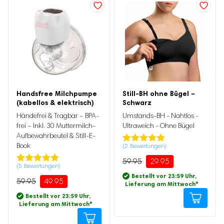
Ursprünglicher
Aktueller
Preis
Preis
Handsfree Milchpumpe
Still-BH ohne Bügel –
war:
ist:
Ursprünglicher
Aktueller
(kabellos & elektrisch)
Schwarz
59.95
29.95.
Preis
Preis
war:
ist:
Händefrei & Tragbar – BPA-
Umstands-BH - Nahtlos -
59.95
49.95.
frei – Inkl. 30 Muttermilch-
Ultraweich - Ohne Bügel
Aufbewahrbeutel & Still-E-
Book
(
2
Bewertungen)
Bewertet mit
2
5.00
von 5,
59.95
29.95
basierend
(
5
Bewertungen)
Bewertet mit
5
auf
Bestellt vor 23:59 Uhr,
5.00
von 5,
59.95
49.95
Kundenbewertung
Lieferung am Mittwoch
*
basierend
auf
Bestellt vor 23:59 Uhr,
Kundenbewertung
Lieferung am Mittwoch
*
Dieses