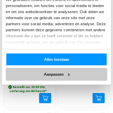
personaliseren, om functies voor social media te bieden
en om ons websiteverkeer te analyseren. Ook delen we
informatie over uw gebruik van onze site met onze
partners voor social media, adverteren en analyse. Deze
Ursprünglicher
Aktueller
partners kunnen deze gegevens combineren met andere
Handsfree Milchpumpe
Stillkissen
Preis
Preis
PRO (kabellos &
informatie die u aan ze heeft verstrekt of die ze hebben
Ursprünglicher
Aktueller
war:
ist:
Schwangerschaftskissen -
elektrisch)
Preis
Preis
59.95
34.95.
verzameld op basis van uw gebruik van hun services.
Abnehmbarer Bezug -
war:
ist:
Handsfree & Tragbar – BPA-
100% daunendichte
79.95
69.95.
frei – Inkl. 30 Muttermilch-
Baumwolle
Aufbewahrbeutel & Still-E-
Alles toestaan
Book
(
6
Bewertungen)
Bewertet
6
mit
4.83
59.95
34.95
(
16
Bewertungen)
von 5,
Bewertet
16
Aanpassen
basierend
mit
4.81
Bestellt vor 23:59 Uhr,
79.95
69.95
auf
von 5,
Lieferung am Mittwoch
*
Kundenbewertung
basierend
Bestellt vor 23:59 Uhr,
auf
Lieferung am Mittwoch
*
Kundenbewertung