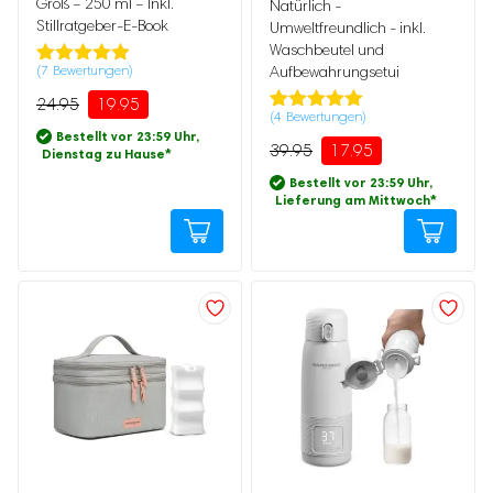
Groß – 250 ml – Inkl.
war:
ist:
Natürlich -
39.95
17.95.
Stillratgeber-E-Book
Umweltfreundlich - inkl.
Waschbeutel und
(
7
Bewertungen)
Aufbewahrungsetui
Bewertet
7
mit
4.86
24.95
19.95
von 5,
(
4
Bewertungen)
Bewertet mit
4
basierend
Bestellt vor 23:59 Uhr,
5.00
von 5,
auf
39.95
17.95
Dienstag zu Hause
*
basierend
Kundenbewertung
auf
Bestellt vor 23:59 Uhr,
Kundenbewertung
Lieferung am Mittwoch
*