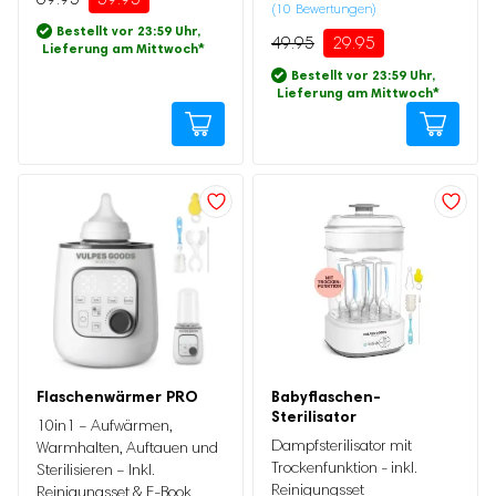
von 5,
(
10
Bewertungen)
Bewertet
10
basierend
Bestellt vor 23:59 Uhr,
mit
4.80
49.95
29.95
auf
Lieferung am Mittwoch
*
von 5,
Kundenbewertung
basierend
Bestellt vor 23:59 Uhr,
auf
Lieferung am Mittwoch
*
Kundenbewertung
Ursprünglicher
Aktueller
Ursprünglicher
Aktueller
Flaschenwärmer PRO
Babyflaschen-
Preis
Preis
Preis
Preis
Sterilisator
war:
ist:
war:
ist:
10in1 – Aufwärmen,
109.95
59.95.
59.95
34.95.
Dampfsterilisator mit
Warmhalten, Auftauen und
Trockenfunktion - inkl.
Sterilisieren – Inkl.
Reinigungsset
Reinigungsset & E-Book