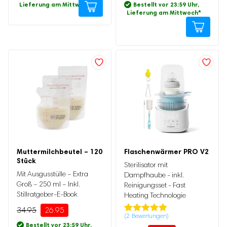
Kundenbewertung
auf
Lieferung am Mittwoch
*
Bestellt vor 23:59 Uhr,
Kundenbewertung
Lieferung am Mittwoch
*
Dieses
Produkt
weist
mehrere
Varianten
auf.
Die
Optionen
Ursprünglicher
Aktueller
Preis
Preis
können
war:
ist:
Ursprünglicher
Aktueller
auf
Muttermilchbeutel – 120
Flaschenwärmer PRO V2
34.95
26.95.
Preis
Preis
Stück
war:
ist:
der
Sterilisator mit
69.95
44.95.
Mit Ausgusstülle – Extra
Dampfhaube - inkl.
Produktseite
Groß – 250 ml – Inkl.
Reinigungsset - Fast
gewählt
Stillratgeber-E-Book
Heating Technologie
werden
34.95
26.95
(
2
Bewertungen)
Bewertet mit
2
Bestellt vor 23:59 Uhr,
5.00
von 5,