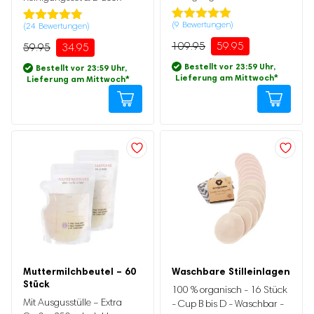
(
9
Bewertungen)
(
24
Bewertungen)
Bewertet
9
Bewertet
24
mit
4.89
mit
4.83
109.95
59.95
59.95
34.95
von 5,
von 5,
basierend
basierend
Bestellt vor 23:59 Uhr,
Bestellt vor 23:59 Uhr,
auf
auf
Lieferung am Mittwoch
*
Lieferung am Mittwoch
*
Kundenbewertung
Kundenbewertung
Ursprünglicher
Aktueller
Muttermilchbeutel – 60
Waschbare Stilleinlagen
Preis
Preis
Stück
war:
ist:
100 % organisch - 16 Stück
Ursprünglicher
Aktueller
24.95
19.95.
Mit Ausgusstülle – Extra
- Cup B bis D - Waschbar -
Preis
Preis