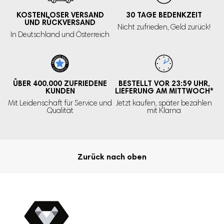
KOSTENLOSER VERSAND
30 TAGE
BEDENKZEIT
✓ Erleben Sie selbst den Komfort und die
UND RÜCKVERSAND
Nicht zufrieden,
Geld zurück!
Bequemlichkeit
In Deutschland und Österreich
Beste Qualität
ÜBER 400.000
ZUFRIEDENE
BESTELLT VOR 23:59 UHR,
KUNDEN
LIEFERUNG AM MITTWOCH
*
Genießen Sie die beste Qualität von Stilleinlagen, die aus
Mit Leidenschaft für Service und
Jetzt kaufen, später bezahlen
hochwertigen Bambusfasern
bestehen, welche für eine
Qualität
mit Klarna
exzellente Feuchtigkeitsabfuhr sorgen und zudem ein
langanhaltend trockenes Gefühl vermitteln. Erleben Sie selbst
die Qualität und lassen Sie sich überraschen!
Zurück nach oben
Wiederverwendbar und sparen
Waschmaschine als
Die Stilleinlagen sind sowohl für die
auch den Trockner
geeignet. Verwenden Sie am besten