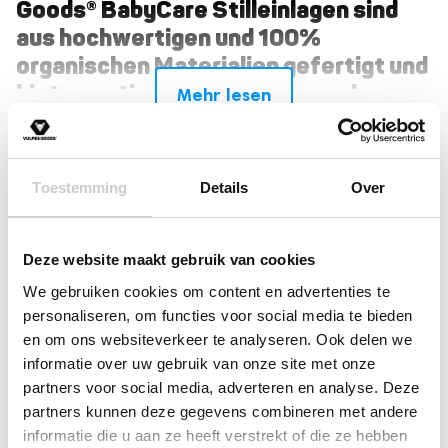
Goods® BabyCare Stilleinlagen sind
aus hochwertigen und 100%
organischen Materialien gefertigt und
bieten optimale Absorption und
Mehr lesen
Schutz vor Auslaufen. Mit ihrem
einzigartigen Kegeldesign sind die
Rezensionen
Stilleinlagen perfekt an Ihre
Toestemming
Details
Over
Brustwarzen angepasst (Cup B bis D).
(4)
Entscheiden Sie sich für
Bewertet mit
(0)
5
von 5
Nachhaltigkeit und Komfort mit
Bewertet
Deze website maakt gebruik van cookies
(0)
mit
4
von
unseren Stilleinlagen, jetzt auch in
Bewertet
(0)
5
We gebruiken cookies om content en advertenties te
mit
3
unserem Webshop erhältlich.
Bewertet
personaliseren, om functies voor social media te bieden
(0)
von 5
mit
en om ons websiteverkeer te analyseren. Ook delen we
Bewertet
2
mit
von
informatie over uw gebruik van onze site met onze
mehr Vertrauen
✓ Das Gefühl von
und
1
5
partners voor social media, adverteren en analyse. Deze
von
Schreiben Sie eine Rezension
Selbstbewusstsein
während Ihrer wunderbaren Mutterzeit.
5
partners kunnen deze gegevens combineren met andere
informatie die u aan ze heeft verstrekt of die ze hebben