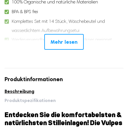
100% Organische und natürliche Materialien
BPA & BPS frei
Komplettes Set mit 14 Stück, Wäschebeutel und
wasserdichtem Aufbewahrungsetui
Wiederverwendbar, waschbar und Trockner geeignet
Mehr lesen
Schnelltrocknend
Gegen Auslaufen
Ergonomisches Design
Produktinformationen
Für jede Mutter (Cup B bis D)
Erhöhtes Vertrauen & Selbstsicherheit
Beschreibung
Spezialist für Baby- und Schwangerschaftsprodukte
Produktspezifikationen
24/7 Persönlicher Support und Service
Entdecken Sie die komfortabelsten &
natürlichsten Stilleinlagen! Die Vulpes