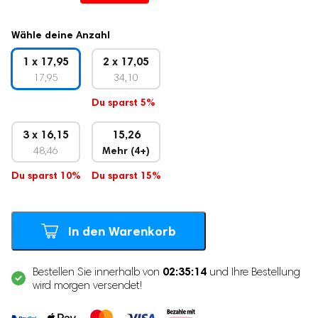
Kundenbewertung
Preis
Preis
Stillzubehör
war:
ist:
Wähle deine Anzahl
Muttermilchbeutel
39.95
17.95.
1 x 17,95
2 x 17,05
Brustmassagegeräte
17,95
34,10
Stilleinlagen
Du sparst 5%
Stillkissen
Stilltücher
3 x 16,15
15,26
Still-BHs
48,46
Mehr (4+)
Tragbarer Muttermilch-Kühler
Du sparst 10%
Du sparst 15%
Schwangerschaftsbedarf
Schwangerschaftskissen
In den Warenkorb
Fetal-Doppler
Bauchgurt für die Schwangerschaft
02:35:14
Bestellen Sie innerhalb von
und Ihre Bestellung
wird morgen versendet!