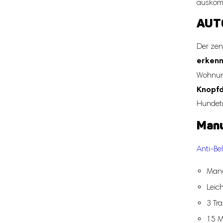
auskomm
AUT
Der zen
erkenn
Wohnung
Knopfd
Hundetr
Manu
Anti-Bel
Manue
Leic
3 Tr
15 M