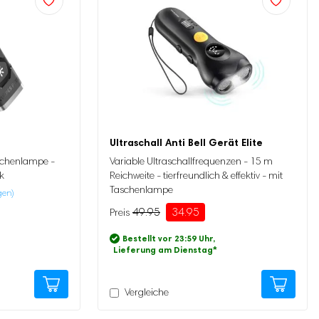
Ultraschall Anti Bell Gerät Elite
aschenlampe -
Variable Ultraschallfrequenzen - 15 m
k
Reichweite - tierfreundlich & effektiv - mit
Taschenlampe
gen)
49.95
34.95
Ursprünglicher
Aktueller
Preis
Preis
Bestellt vor 23:59 Uhr,
war:
ist:
Lieferung am Dienstag
*
49.95
34.95.
Vergleiche