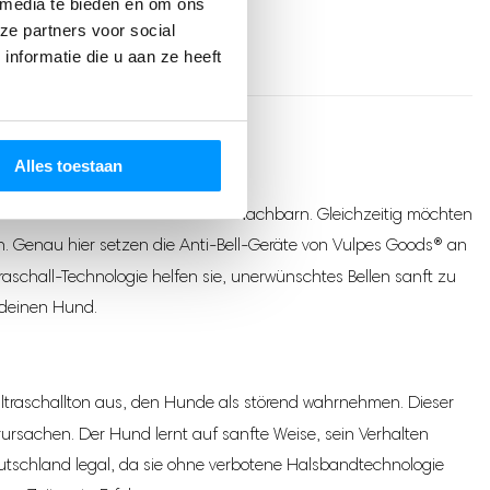
 media te bieden en om ons
ze partners voor social
nformatie die u aan ze heeft
Alles toestaan
deine Familie und auch für deine Nachbarn. Gleichzeitig möchten
. Genau hier setzen die Anti-Bell-Geräte von Vulpes Goods® an
Ultraschall-Technologie helfen sie, unerwünschtes Bellen sanft zu
 deinen Hund.
Ultraschallton aus, den Hunde als störend wahrnehmen. Dieser
rsachen. Der Hund lernt auf sanfte Weise, sein Verhalten
eutschland legal, da sie ohne verbotene Halsbandtechnologie