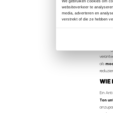
We gebruiken cookies om cont
websiteverkeer te analyseren
media, adverteren en analys
verstrekt of die ze hebben v
ANT
Ständig
verantw
mod
als
reduzie
WIE 
Ein Ant
Ton un
anzupas