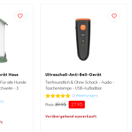
erät Haus
Ultraschall-Anti-Bell-Gerät
 Für alle Hunde
Tierfreundlich & Ohne Schock - Audio -
chweite - 3
Taschenlampe - USB-Aufladbar
(
2
Bewertungen)
en)
Bewertet mit
2
39.95
27.95
Ursprünglicher
Aktueller
5.00
von 5,
Preis
Preis
basierend
Vorübergehend ausverkauft
auf
war:
ist:
Kundenbewertung
39.95
27.95.
ft