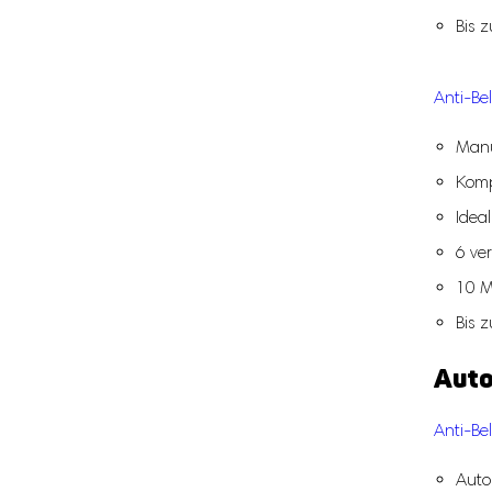
Bis 
Anti-Be
Manu
Komp
Idea
6 ver
10 M
Bis 
Auto
Anti-Be
Auto