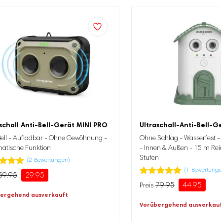
schall Anti-Bell-Gerät MINI PRO
Ultraschall-Anti-Bell-G
Bell - Aufladbar - Ohne Gewöhnung -
Ohne Schlag - Wasserfest -
atische Funktion
- Innen & Außen - 15 m Rei
Stufen
(
2
Bewertungen)
(
1
Bewertung
tet mit
59.95
29.95
ünglicher
ller
von 5,
Bewertet mit
1
79.95
44.95
erend
Ursprünglicher
Aktueller
5.00
von 5,
ergehend ausverkauft
Preis
Preis
basierend
enbewertung
5
.
Vorübergehend ausverkau
auf
war:
ist:
Kundenbewertung
79.95
44.95.