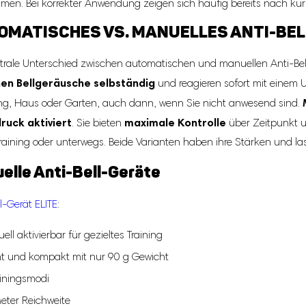
en. Bei korrekter Anwendung zeigen sich häufig bereits nach kurze
OMATISCHES VS. MANUELLES ANTI-BE
trale Unterschied zwischen automatischen und manuellen Anti-Bell
en Bellgeräusche selbständig
und reagieren sofort mit einem Ul
, Haus oder Garten, auch dann, wenn Sie nicht anwesend sind.
ruck aktiviert
maximale Kontrolle
. Sie bieten
über Zeitpunkt u
aining oder unterwegs. Beide Varianten haben ihre Stärken und las
elle Anti-Bell-Geräte
l-Gerät ELITE
:
ll aktivierbar für gezieltes Training
ht und kompakt mit nur 90 g Gewicht
ainingsmodi
eter Reichweite