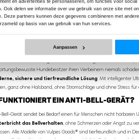
ent en advertenties te personaliseren, om functies voor social
. Ook delen we informatie over uw gebruik van onze site met on
e. Deze partners kunnen deze gegevens combineren met andere i
erzameld op basis van uw gebruik van hun services.
I-BELL-GERÄT FÜR HUNDE
Aanpassen
es Bellen kann im Alltag schnell zur Belastung werden – für dich, 
ortungsbewusste Hundebesitzer ihren Vierbeinern niemals schaden
erne, sichere und tierfreundliche Lösung
. Mit intelligenter 
ren, ganz ohne Halsband, ohne Stromschläge und ohne Stress für
FUNKTIONIERT EIN ANTI-BELL-GERÄT?
i-Bell-Gerät sendet bei Bedarf einen für Menschen nicht hörbaren 
terbricht das Bellverhalten
, ohne Schmerzen oder Angst zu veru
sen. Alle Modelle von Vulpes Goods® sind tierfreundlich und in D