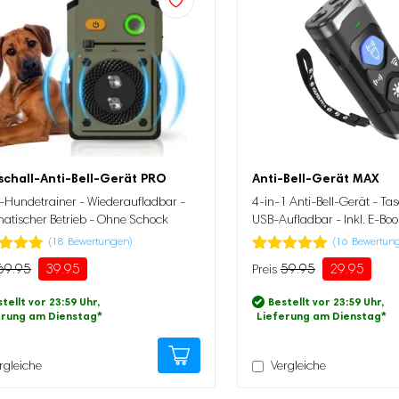
schall-Anti-Bell-Gerät PRO
Anti-Bell-Gerät MAX
-Hundetrainer - Wiederaufladbar -
4-in-1 Anti-Bell-Gerät - T
atischer Betrieb - Ohne Schock
USB-Aufladbar - Inkl. E-Boo
(
18
Bewertungen)
(
16
Bewertun
tet
Bewertet
16
69.95
39.95
59.95
29.95
ünglicher
ller
Ursprünglicher
Aktueller
.78
mit
4.88
Preis
Preis
5,
von 5,
tellt vor 23:59 Uhr,
Bestellt vor 23:59 Uhr,
erend
basierend
war:
ist:
erung am Dienstag
*
Lieferung am Dienstag
*
auf
5
.
59.95
29.95.
enbewertung
Kundenbewertung
rgleiche
Vergleiche