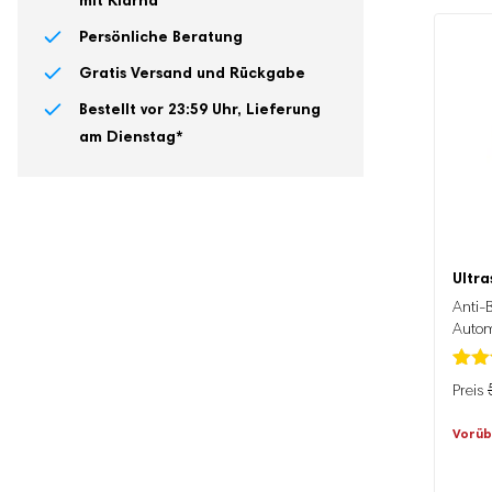
mit Klarna
Persönliche
Beratung
Gratis
Versand und Rückgabe
Bestellt vor 23:59 Uhr,
Lieferung
am Dienstag
*
Ultra
Anti-
Autom
Bewer
2
Urspr
Aktue
5.00
Preis
Preis
basi
Vorüb
auf
war:
ist:
Kund
59.9
29.95