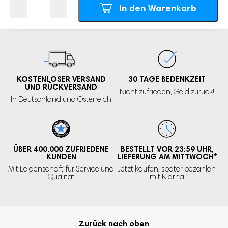
Händen
In den Warenkorb
Anzahl
Normalerweise brauchst du einen Arm, um dein Baby
festzuhalten. Die verstellbare Bruststütze dieses
Babybadständers übernimmt einen Teil dieser Aufgabe. Dein
Kind kann sich an die weichen Kissen anlehnen, während du
KOSTENLOSER VERSAND
30 TAGE
BEDENKZEIT
mit beiden Händen Duschkopf, Seife und Waschlappen
UND RÜCKVERSAND
Nicht zufrieden,
Geld zurück!
In Deutschland und Österreich
nutzt. Dank des integrierten Duschkopfhalters kannst du den
Duschkopf kurz abstellen, wenn es nötig ist. So wird das
Duschen ruhiger und praktischer, besonders wenn du allein
mit deinem Baby bist.
ÜBER 400.000
ZUFRIEDENE
BESTELLT VOR 23:59 UHR,
KUNDEN
LIEFERUNG AM MITTWOCH
*
✓ Bruststütze und Duschkopfhalter geben dir beim
Mit Leidenschaft für Service und
Jetzt kaufen, später bezahlen
Waschen beide Hände frei
Qualität
mit Klarna
Wächst mit deinem Kind mit
Jedes Kind wächst in seinem eigenen Tempo. Deshalb hat der
Zurück nach oben