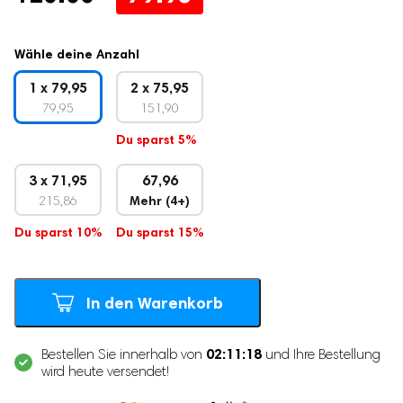
Preis
Preis
Stillzubehör
war:
ist:
Wähle deine Anzahl
Muttermilchbeutel
120.00
79.95.
Brustmassagegeräte
1 x 79,95
2 x 75,95
79,95
151,90
Stilleinlagen
Stillkissen
Du sparst 5%
Stilltücher
3 x 71,95
67,96
Still-BHs
215,86
Mehr (4+)
Tragbarer Muttermilch-Kühler
Du sparst 10%
Du sparst 15%
Schwangerschaftsbedarf
Schwangerschaftskissen
In den Warenkorb
Fetal-Doppler
Bauchgurt für die Schwangerschaft
02:11:17
Bestellen Sie innerhalb von
und Ihre Bestellung
wird heute versendet!