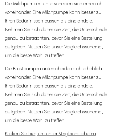
Die Milchpumpen unterscheiden sich erheblich
1x Staubschutzkappe
voneinander. Eine Milchpumpe kann besser zu
1x Ventil
Ihren Bedürfnissen passen als eine andere.
1x USB-C Ladekabel
Nehmen Sie sich daher die Zeit, die Unterschiede
30 Aufbewahrungsbeutel
genau zu betrachten, bevor Sie eine Bestellung
1x Anpassungsclip
aufgeben. Nutzen Sie unser Vergleichsschema,
1x Aufbewahrungstasche
um die beste Wahl zu treffen.
Bedienungsanleitung in Deutsch und Englisch
Die Brustpumpen unterscheiden sich erheblich
Gratis E-Book
voneinander. Eine Milchpumpe kann besser zu
APP zur Verbindung mit Smartphone oder Tablet
Ihren Bedürfnissen passen als eine andere.
Immer persönlicher Service & Beratung (Telefon, WhatsApp,
Nehmen Sie sich daher die Zeit, die Unterschiede
E-Mail)
genau zu betrachten, bevor Sie eine Bestellung
aufgeben. Nutzen Sie unser Vergleichsschema,
um die beste Wahl zu treffen.
Produktmerkmale
Klicken Sie hier, um unser Vergleichsschema