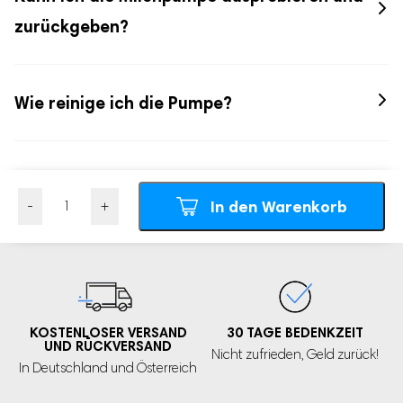
kostenlos zurückzugeben, solange sie in gutem Zustand ist.
zurückgeben?
So sind Sie sicher, das Beste für Ihr Baby mit der Vulpes
Goods® Brustpumpe PRO V2 zu erhalten.
Wie reinige ich die Pumpe?
Warten Sie nicht länger und lassen Sie sich von der
Qualität und dem Service von Vulpes Goods
überraschen.
—-> Heute bestellt, morgen geliefert!
In den Warenkorb
Anzahl
KOSTENLOSER VERSAND
30 TAGE
BEDENKZEIT
UND RÜCKVERSAND
Nicht zufrieden,
Geld zurück!
In Deutschland und Österreich