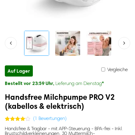
Katzenhalsbänder
Mäuseschreck
Mikrofone
Babyzubehör
Vogelschreck
Elektrische Wärmflaschen
Hundespielzeug
Mückenlampen
Elektrische Wärmflaschen
Nasensauger
Buzzer für Hunde
Feuchttuch-Wärmer
Kuscheltiere für Hunde
Baby-Nagelscheren
Baby-Gehörschutz
Tierzubehör
Baby-Geschirr
Chiplesegeräte
Babyphones mit Kamera
Geruchsentferner für Katzenurin
Vergleiche
Auf Lager
Kühltaschen für Muttermilch
Krallenschleifer
Babyflaschen-Sterilisatoren
Bestellt vor 23:59 Uhr,
*
Lieferung am Dienstag
Hundetaschen & Katzentaschen
Kopfschutz für Babys
Katzenbürsten
Handsfree Milchpumpe PRO V2
Kinderwagenschaukler
(kabellos & elektrisch)
Babytrage
Treppenschutzgitter
(
1
Bewertungen)
Baby Duschständer
Bewertet
1
Handsfree & Tragbar - mit APP-Steuerung - BPA-frei - Inkl.
Kinder-Nachtlichter
mit
4.00
Brustschildverkleinerungen, 30 Muttermilch-