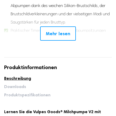
Abpumpen dank des weichen Silikon-Brustschilds, der
Brustschildverkleinerungen und der vielseitigen Modi und
Saugstärken für jeden Brusttyp.
Praktischer Timer: Verwalten Sie Ihre Abpumpsitzungen
Mehr lesen
einfach mit der praktischen Timerfunktion für eine
optimale Anpassung.
Per App steuerbar: Erleben Sie noch mehr Komfort, indem
Sie die Milchpumpe bequem mit Ihrem Smartphone
Produktinformationen
steuern!
Beschreibung
Verschiedene Modi: Entdecken Sie den
Downloads
Massage-/Stimulation-, Pump-, 2-in-1- und Doppel-
Produktspezifikationen
Frequenzmodus für anpassbare Abpumprhythmen und -
intensitäten.
Lernen Sie die Vulpes Goods® Milchpumpe V2 mit
Zusätzliche Brustschildverkleinerer: Mit den mitgelieferten