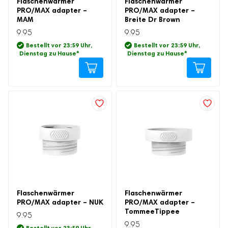
Flaschenwärmer
Flaschenwärmer
PRO/MAX adapter –
PRO/MAX adapter –
Stillzubehör
MAM
Breite Dr Brown
9.95
9.95
Muttermilchbeutel
Bestellt vor 23:59 Uhr,
Bestellt vor 23:59 Uhr,
Brustmassagegeräte
Dienstag zu Hause
*
Dienstag zu Hause
*
Stilleinlagen
Stillkissen
Stilltücher
Still-BHs
Tragbarer Muttermilch-Kühler
Schwangerschaftsbedarf
Schwangerschaftskissen
Fetal-Doppler
Bauchgurt für die Schwangerschaft
Flaschenwärmer
Flaschenwärmer
PRO/MAX adapter – NUK
PRO/MAX adapter –
TommeeTippee
9.95
9.95
Bestellt vor 23:59 Uhr,