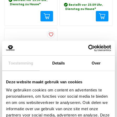
Dienstag zu Hause
*
Bestellt vor 23:59 Uhr,
Dienstag zu Hause
*
Toestemming
Details
Over
Flaschenwärmer
Deze website maakt gebruik van cookies
PRO/MAX adapter –
Medela/TwistShake/Schmale
We gebruiken cookies om content en advertenties te
Dr Brown
personaliseren, om functies voor social media te bieden
9.95
en om ons websiteverkeer te analyseren. Ook delen we
Vorübergehend
informatie over uw gebruik van onze site met onze
ausverkauft
partners voor social media, adverteren en analyse. Deze