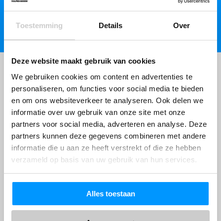
Stillzubehör
Registrieren
Toestemming
Details
Over
Muttermilchbeutel
Brustmassagegeräte
Stilleinlagen
Deze website maakt gebruik van cookies
Stillkissen
We gebruiken cookies om content en advertenties te
Stilltücher
personaliseren, om functies voor social media te bieden
en om ons websiteverkeer te analyseren. Ook delen we
Still-BHs
KOSTENLOSER VERSAND
30 TAGE
BEDENKZEIT
UND RÜCKVERSAND
informatie over uw gebruik van onze site met onze
Nicht zufrieden,
Geld zurück!
Tragbarer Muttermilch-Kühler
In Deutschland und Österreich
partners voor social media, adverteren en analyse. Deze
partners kunnen deze gegevens combineren met andere
Schwangerschaftsbedarf
informatie die u aan ze heeft verstrekt of die ze hebben
Schwangerschaftskissen
verzameld op basis van uw gebruik van hun services.
Fetal-Doppler
ÜBER 400.000
ZUFRIEDENE
BESTELLT VOR 17:00 UHR,
KUNDEN
LIEFERUNG AM DIENSTAG
*
Bauchgurt für die Schwangerschaft
Mit Leidenschaft für Service und
Jetzt kaufen, später bezahlen
Alles toestaan
Qualität
mit Klarna