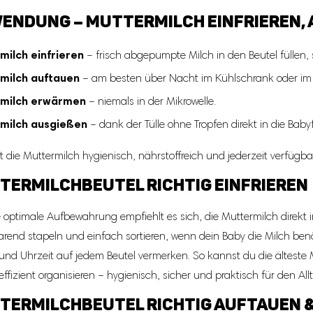
ENDUNG – MUTTERMILCH EINFRIEREN,
milch einfrieren
– frisch abgepumpte Milch in den Beutel füllen, s
milch auftauen
– am besten über Nacht im Kühlschrank oder i
milch erwärmen
– niemals in der Mikrowelle.
milch ausgießen
– dank der Tülle ohne Tropfen direkt in die Baby
t die Muttermilch hygienisch, nährstoffreich und jederzeit verfügbar
TERMILCHBEUTEL RICHTIG EINFRIEREN
 optimale Aufbewahrung empfiehlt es sich, die Muttermilch direkt in 
arend stapeln und einfach sortieren, wenn dein Baby die Milch benöt
nd Uhrzeit auf jedem Beutel vermerken. So kannst du die ältest
effizient organisieren – hygienisch, sicher und praktisch für den All
TERMILCHBEUTEL RICHTIG AUFTAUEN 