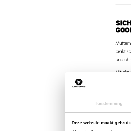
SIC
GOO
Mutterm
praktis
und ohn
Mit cle
Beutel-D
WAR
Toestemming
War
Ausg
Deze website maakt gebruik
Sel