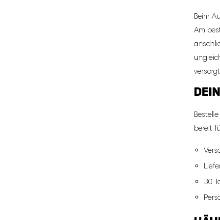
Beim Au
Am best
anschli
ungleich
versorgt
DEIN
Bestell
bereit 
Vers
Lief
30 T
Pers