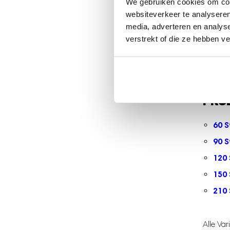
We gebruiken cookies om cont
BPA-
websiteverkeer te analyseren
Ausl
media, adverteren en analys
verstrekt of die ze hebben v
Etik
Ver
Nach
PRO
60 S
90 S
120 
150 
210 
Alle Va