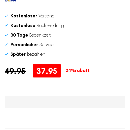
Kostenloser
Versand
Kostenlose
Rücksendung
30 Tage
Bedenkzeit
Persönlicher
Service
Später
bezahlen
Ursprünglicher
Aktueller
49.95
37.95
24%
rabatt
Preis
Preis
war:
ist:
49.95
37.95.