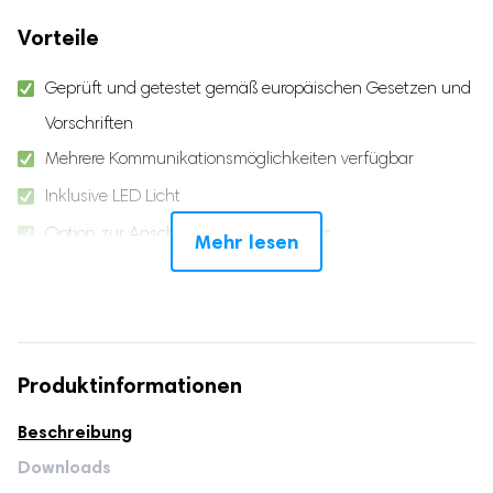
Vorteile
Geprüft und getestet gemäß europäischen Gesetzen und
Vorschriften
Mehrere Kommunikationsmöglichkeiten verfügbar
Inklusive LED Licht
Option zur Anschluss eines Kopfhörers
Mehr lesen
32GB Speicherplatz für Spiele und Fotos
Set von 3 Stück
22 verschiedene Kanäle
Produktinformationen
Reichweite von 3 bis 6 km
Fördert das Spielen im Freien
Beschreibung
Inklusive DNR
Downloads