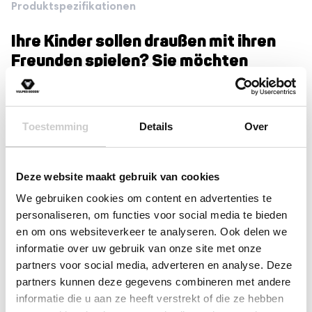
Inklusive Sicherheitsband
Produktspezifikationen
Inklusive Kompass
Ihre Kinder sollen draußen mit ihren
Inklusive 12 AAA-Batterien
Freunden spielen? Sie möchten
Inklusive Bedienungsanleitung per E-Mail
gemeinsam mit Ihren Kindern im
Urlaub Spaß haben? Oder einzigartige
Persönlicher Service
Abenteuer erleben? Dann sind die
Toestemming
Details
Over
Walkie Talkies von Vulpes Kids® genau
Mehr lesen
das, was Sie brauchen!
Deze website maakt gebruik van cookies
Rezensionen
Spielen ist für Kinder extrem wichtig für ihre
We gebruiken cookies om content en advertenties te
Entwicklung. Durch das Spielen wachsen Kinder in
personaliseren, om functies voor social media te bieden
(2)
ihren sozialen Fähigkeiten und ihrer kognitiven
en om ons websiteverkeer te analyseren. Ook delen we
Bewertet mit
(0)
5
von 5
informatie over uw gebruik van onze site met onze
Wahrnehmung.
Bewertet
(0)
mit
4
von
partners voor social media, adverteren en analyse. Deze
Bewertet
(0)
5
Draußen spielen macht oft mehr Spaß als drinnen!
partners kunnen deze gegevens combineren met andere
mit
3
Bewertet
(0)
von 5
informatie die u aan ze heeft verstrekt of die ze hebben
Vulpes Kids® hat jetzt Walkie Talkies für Kinder
mit
Bewertet