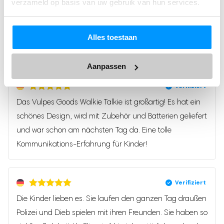
2
verzameld op basis van uw gebruik van hun services.
entwickelt, mit denen Ihr Kind draußen viel Freude
mit
von
1
5
haben kann!
von
Schreiben Sie eine Rezension
5
Alles toestaan
Die Walkie Talkies sind speziell für Kinder konzipiert,
können aber selbstverständlich auch von
Aanpassen
Füge deine Bewertung hinzu
Erwachsenen verwendet werden.
Die Walkie Talkies werden im Set mit 3 Stück
Deine E-Mail-Adresse wird nicht veröffentlicht.
Das Vulpes Goods Walkie Talkie ist großartig! Es hat ein
geliefert, die miteinander verbunden werden können.
Erforderliche Felder sind mit
*
markiert
schönes Design, wird mit Zubehör und Batterien geliefert
Deine Bewertung
und war schon am nächsten Tag da. Eine tolle
Jetzt vorübergehend inklusive 12 AAA-Batterien im
Kommunikations-Erfahrung für Kinder!
Wert von 9,95 Euro!
Mehr Spielspaß mit einzigartigem Zubehör
Deine Bewertung
*
Die Walkie Talkies von Vulpes Kids® kommen im Set mit 3
Die Kinder lieben es. Sie laufen den ganzen Tag draußen
praktischem Zubehör
Stück und
wie einem Kompass,
Polizei und Dieb spielen mit ihren Freunden. Sie haben so
einem Gürtelclip und einem Sicherheitsband, das