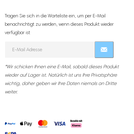
Stillzubehör
Tragen Sie sich in die Warteliste ein, um per E-Mail
Muttermilchbeutel
benachrichtigt zu werden, wenn dieses Produkt wieder
Brustmassagegeräte
verfügbar ist
Stilleinlagen
Enter
Stillkissen
your
Stilltücher
email
Still-BHs
address
*Wir schicken Ihnen eine E-Mail, sobald dieses Produkt
Tragbarer Muttermilch-Kühler
to
wieder auf Lager ist. Natürlich ist uns Ihre Privatsphäre
join
wichtig, daher geben wir Ihre Daten niemals an Dritte
the
Schwangerschaftsbedarf
waitlist
weiter.
Schwangerschaftskissen
for
Fetal-Doppler
this
product
Bauchgurt für die Schwangerschaft