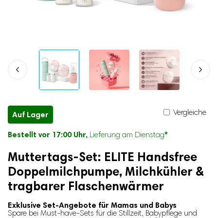
Katzenhalsbänder
Mäuseschreck
Mikrofone
Babyzubehör
Vogelschreck
Elektrische Wärmflaschen
Hundespielzeug
Mückenlampen
Elektrische Wärmflaschen
Nasensauger
Buzzer für Hunde
Feuchttuch-Wärmer
Kuscheltiere für Hunde
Baby-Nagelscheren
Baby-Gehörschutz
Tierzubehör
Baby-Geschirr
Chiplesegeräte
Babyphones mit Kamera
Geruchsentferner für Katzenurin
Vergleiche
Auf Lager
Kühltaschen für Muttermilch
Krallenschleifer
Babyflaschen-Sterilisatoren
Bestellt vor 17:00 Uhr,
*
Lieferung am Dienstag
Hundetaschen & Katzentaschen
Kopfschutz für Babys
Katzenbürsten
Muttertags-Set: ELITE Handsfree
Kinderwagenschaukler
Doppelmilchpumpe, Milchkühler &
Babytrage
Treppenschutzgitter
tragbarer Flaschenwärmer
Baby Duschständer
Exklusive Set-Angebote für Mamas und Babys
Kinder-Nachtlichter
Spare bei Must-have-Sets für die Stillzeit, Babypflege und