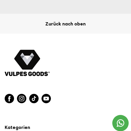
Milchkühler
hält Milch bis zu 24 Stunden ohne Strom oder
Eis kühl, abhängig von der Umgebungstemperatur und dem
gründlichen Vorgefrieren der Kühlelemente. Das macht das
Zurück nach oben
Set besonders praktisch für unterwegs, bei der Arbeit, auf
Reisen oder wenn kein Kühlschrank in der Nähe ist. Die
doppelwandige Edelstahl-Thermoflasche, BPA-freien
Innenfläschchen und der doppelte Verschluss helfen dabei,
Milch hygienisch und auslaufsicher mitzunehmen. Für
optimale Leistung frierst du die Kühlelemente mindestens 12
Stunden vorher ein.
✓ Abgepumpte Milch bleibt länger kühl und lässt sich
ohne separate Kühlbox sicher mitnehmen.
Warm füttern zum richtigen Zeitpunkt
tragbaren Flaschenwärmer
Mit dem
wird das Füttern
unterwegs deutlich einfacher. Du kannst aus 4
Kategorien