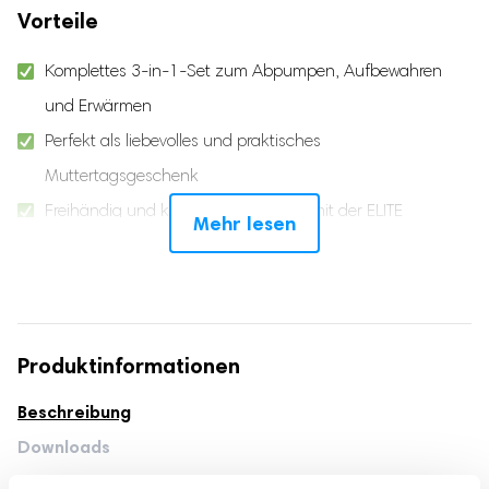
Vorteile
Komplettes 3-in-1-Set zum Abpumpen, Aufbewahren
und Erwärmen
Perfekt als liebevolles und praktisches
Muttertagsgeschenk
Freihändig und kabellos abpumpen mit der ELITE
Mehr lesen
Doppelmilchpumpe
Muttermilch bis zu 24 Stunden ohne Strom oder Eis kühl
aufbewahren
Flaschennahrung oder Muttermilch unterwegs mit 4
Produktinformationen
Temperaturstufen erwärmen
Beschreibung
Tragbarer Flaschenwärmer mit leistungsstarkem 8.800
Downloads
mAh Akku
Produktspezifikationen