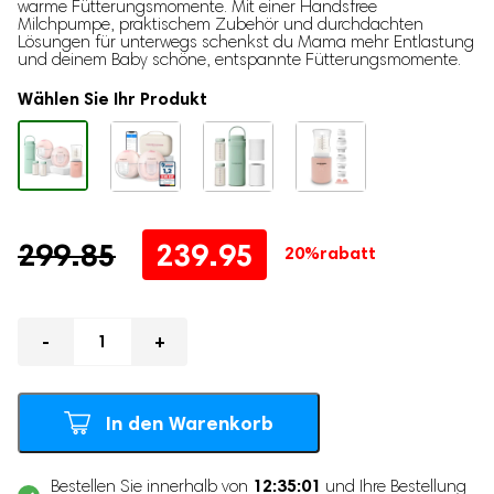
warme Fütterungsmomente. Mit einer Handsfree
Milchpumpe, praktischem Zubehör und durchdachten
Stillzubehör
Lösungen für unterwegs schenkst du Mama mehr Entlastung
und deinem Baby schöne, entspannte Fütterungsmomente.
Muttermilchbeutel
Wählen Sie Ihr Produkt
Brustmassagegeräte
Stilleinlagen
Stillkissen
Stilltücher
Still-BHs
Ursprünglicher
Aktueller
299.85
239.95
20%
rabatt
Tragbarer Muttermilch-Kühler
Preis
Preis
Schwangerschaftsbedarf
war:
ist:
Anzahl
Schwangerschaftskissen
299.85
239.95.
Fetal-Doppler
Bauchgurt für die Schwangerschaft
In den Warenkorb
12:35:01
Bestellen Sie innerhalb von
und Ihre Bestellung