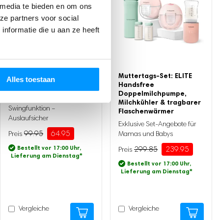
 media te bieden en om ons
ze partners voor social
nformatie die u aan ze heeft
Mini Klimaanlage Elite
Muttertags-Set: ELITE
Alles toestaan
Handsfree
Mobiler Luftkühler - Air
Doppelmilchpumpe,
Cooler mit Fernbedienung &
Milchkühler & tragbarer
Swingfunktion –
Flaschenwärmer
Auslaufsicher
Exklusive Set-Angebote für
99.95
64.95
Mamas und Babys
Ursprünglicher
Aktueller
Preis
Preis
Bestellt vor 17:00 Uhr,
299.85
239.95
Ursprünglicher
Aktueller
war:
ist:
Lieferung am Dienstag
*
Preis
Preis
99.95
64.95.
Bestellt vor 17:00 Uhr,
war:
ist:
Lieferung am Dienstag
*
299.85
239.95.
Vergleiche
Vergleiche