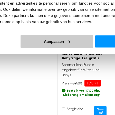
ent en advertenties te personaliseren, om functies voor social
. Ook delen we informatie over uw gebruik van onze site met on
e. Deze partners kunnen deze gegevens combineren met andere i
erzameld op basis van uw gebruik van hun services.
ie eine Rezension
Sommer-Bundle:
Aanpassen
Tragbarer
Flaschenwärmer,
Muttermilchkühler und
Babytrage 1+1 gratis
Sommerliche Bundle-
Angebote für Mütter und
Babys
189.85
170.71
Ursprünglicher
Aktueller
Preis
Preis
Bestellt vor 17:00 Uhr,
war:
ist:
Lieferung am Dienstag
*
189.85
170.71.
PRO – Ersatz-
Vergleiche