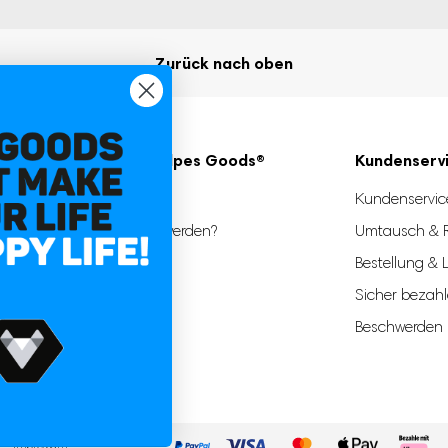
ebsite in diesem
Zurück nach oben
Über Vulpes Goods®
Kundenserv
Über uns
Kundenservic
Partner werden?
Umtausch & 
eit
Kontakt
Bestellung & 
Sicher bezah
Beschwerden
Impressum