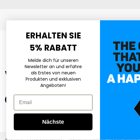
Meinen Namen, meine E-Mail-Adresse und meine W
Browser für die nächste Kommentierung speichern.
ERHALTEN SIE
5% RABATT
Kategorien
Melde dich für unseren
Heimtierbedarf
Newsletter an und erfahre
Cleveres für Zuhause
als Erstes von neuen
Produkten und exklusiven
Schwangerschaft & Babyz
Angeboten!
Spiel & Schlaf für Kinder
Email
Komfort & Klima
Wellness & Gesundheit
Nächste
Allgemeine Geschäftsbedingungen
Datenschutzerklärung
Cookie-Richtlinie