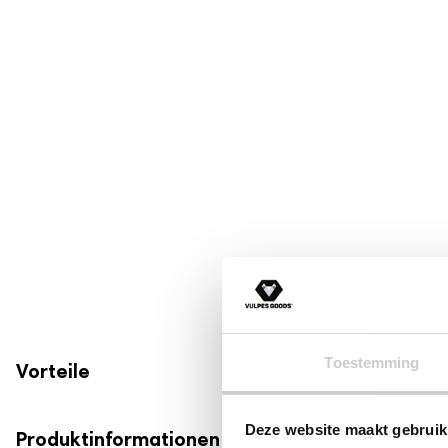
Stillzubehör
Muttermilchbeutel
Brustmassagegeräte
Stilleinlagen
Stillkissen
Stilltücher
Still-BHs
Tragbarer Muttermilch-Kühler
Schwangerschaftsbedarf
Schwangerschaftskissen
Fetal-Doppler
Toestemming
Vorteile
Bauchgurt für die Schwangerschaft
Deze website maakt gebruik
Produktinformationen