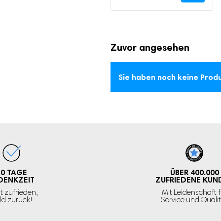
lder sind mit
*
markiert
Zuvor angesehen
Sie haben noch keine Pro
30 TAGE
ÜBER 400.000
DENKZEIT
ZUFRIEDENE KUN
t zufrieden,
Mit Leidenschaft f
ld zurück!
Service und Quali