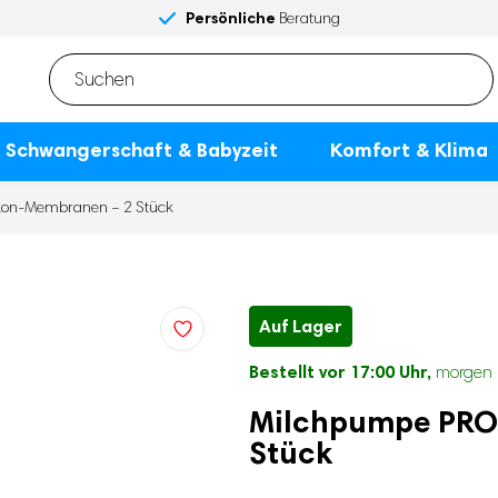
Gratis
Gratis
später bezahlen
Lieferung am Dienstag
Bestellt vor 17:00 Uhr,
Jetzt einkaufen,
Versand und Rückgabe
Versand und Rückgabe
mit Klarna
*
Schwangerschaft & Babyzeit
Komfort & Klima
ikon-Membranen – 2 Stück
Auf Lager
Bestellt vor 17:00 Uhr,
morgen 
Milchpumpe PRO 
Stück