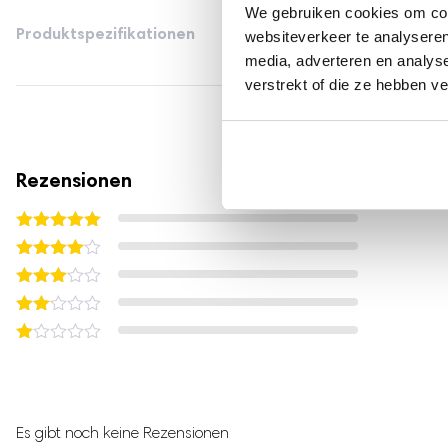
We gebruiken cookies om cont
Produktspezifikationen
websiteverkeer te analyseren
media, adverteren en analys
verstrekt of die ze hebben v
Schreiben S
Rezensionen
Bewertet mit
5
von 5
Bewertet
mit
4
von
Bewertet
5
mit
3
Bewertet
von 5
mit
Bewertet
2
mit
von
1
5
von
Schreibe die erste Bewertung für „Milchpumpe 
5
Es gibt noch keine Rezensionen
Silikon-Membranen – 2 Stück“