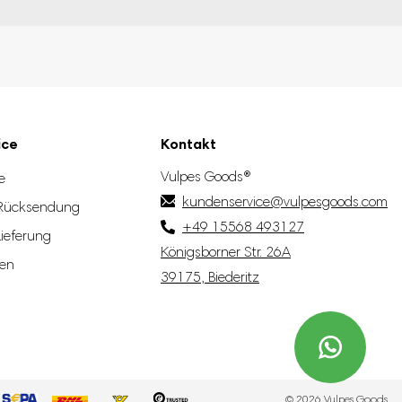
ice
Kontakt
Vulpes Goods®
e
kundenservice@vulpesgoods.com
Rücksendung
+49 15568 493127
Lieferung
Königsborner Str. 26A
len
39175, Biederitz
© 2026 Vulpes Goods