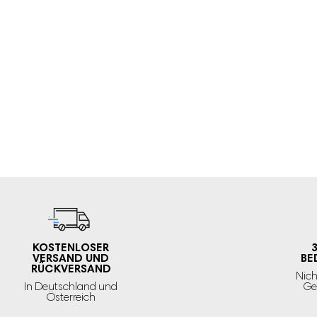
Deine E-Mail-Adresse wird nicht veröffentlicht.
Erforderliche Fe
Deine Bewertung
Deine Bewertung
*
Name
KOSTENLOSER
VERSAND UND
BE
RÜCKVERSAND
Nich
E-Mail
In Deutschland und
Ge
Österreich