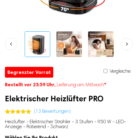
Katzenhalsbänder
Mäuseschreck
Mikrofone
Babyzubehör
Vogelschreck
Elektrische Wärmflaschen
Hundespielzeug
Mückenlampen
Elektrische Wärmflaschen
Nasensauger
Buzzer für Hunde
Feuchttuch-Wärmer
Kuscheltiere für Hunde
Baby-Nagelscheren
Baby-Gehörschutz
Tierzubehör
Baby-Geschirr
Chiplesegeräte
Babyphones mit Kamera
Geruchsentferner für Katzenurin
Vergleiche
Begrenzter Vorrat
Kühltaschen für Muttermilch
Krallenschleifer
Babyflaschen-Sterilisatoren
Bestellt vor 23:59 Uhr,
*
Lieferung am Mittwoch
Hundetaschen & Katzentaschen
Kopfschutz für Babys
Katzenbürsten
Elektrischer Heizlüfter PRO
Kinderwagenschaukler
Babytrage
(
13
Bewertungen)
Treppenschutzgitter
Bewertet
13
Heizlüfter - Elektrischer Strahler - 3 Stufen - 950 W - LED-
mit
4.85
Baby Duschständer
Anzeige - Rotierend - Schwarz
von 5,
Kinder-Nachtlichter
basierend
Wählen Sie Ihr Produkt