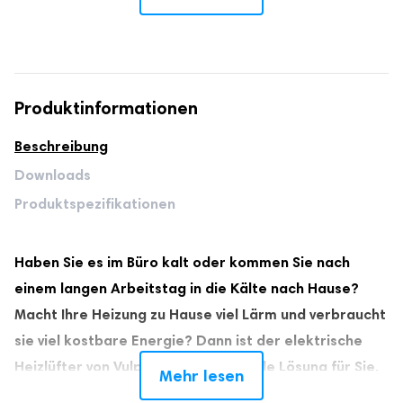
3 Heizstufen
Inklusive Bedienungsanleitung per E-Mail
Persönlicher Service
Produktinformationen
Beschreibung
Downloads
Produktspezifikationen
Haben Sie es im Büro kalt oder kommen Sie nach
einem langen Arbeitstag in die Kälte nach Hause?
Macht Ihre Heizung zu Hause viel Lärm und verbraucht
sie viel kostbare Energie? Dann ist der elektrische
Heizlüfter von Vulpes Tech® die ideale Lösung für Sie.
Mehr lesen
Der Heizlüfter ist sehr leise im Betrieb (<42 dB) und