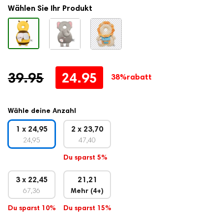
Kundenbewertung
Wählen Sie Ihr Produkt
Stillzubehör
Muttermilchbeutel
Brustmassagegeräte
Stilleinlagen
Stillkissen
Ursprünglicher
Aktueller
39.95
24.95
38%
rabatt
Stilltücher
Preis
Preis
Still-BHs
war:
ist:
Wähle deine Anzahl
Tragbarer Muttermilch-Kühler
39.95
24.95.
1 x 24,95
2 x 23,70
Schwangerschaftsbedarf
24,95
47,40
Schwangerschaftskissen
Du sparst 5%
Fetal-Doppler
3 x 22,45
21,21
Bauchgurt für die Schwangerschaft
67,36
Mehr (4+)
Du sparst 10%
Du sparst 15%