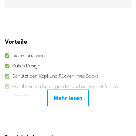
Vorteile
Sicher und weich
Süßes Design
Schützt den Kopf und Rücken Ihres Babys
Gibt Ihnen ein beruhigendes und sicheres Gefühl als
Elternteil
Mehr lesen
3D atmungsaktiv und schweißableitend
Alter 5-15 Monate
Mit zusätzlichem Brustgurt