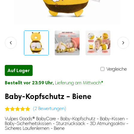
Katzenhalsbänder
Mäuseschreck
Mikrofone
Babyzubehör
Vogelschreck
Elektrische Wärmflaschen
Hundespielzeug
Mückenlampen
Elektrische Wärmflaschen
Nasensauger
Buzzer für Hunde
Feuchttuch-Wärmer
Kuscheltiere für Hunde
Baby-Nagelscheren
Baby-Gehörschutz
Tierzubehör
Baby-Geschirr
Chiplesegeräte
Babyphones mit Kamera
Geruchsentferner für Katzenurin
Vergleiche
Auf Lager
Kühltaschen für Muttermilch
Krallenschleifer
Babyflaschen-Sterilisatoren
Bestellt vor 23:59 Uhr,
*
Lieferung am Mittwoch
Hundetaschen & Katzentaschen
Kopfschutz für Babys
Katzenbürsten
Baby-Kopfschutz – Biene
Kinderwagenschaukler
Babytrage
(
2
Bewertungen)
Treppenschutzgitter
Bewertet mit
2
Vulpes Goods® BabyCare - Baby-Kopfschutz - Baby-Kissen -
Baby Duschständer
5.00
von 5,
Baby-Sicherheitskissen - Sturzrucksack - 3D Atmungsaktiv -
basierend
Sicheres Laufenlernen - Biene
Kinder-Nachtlichter
auf