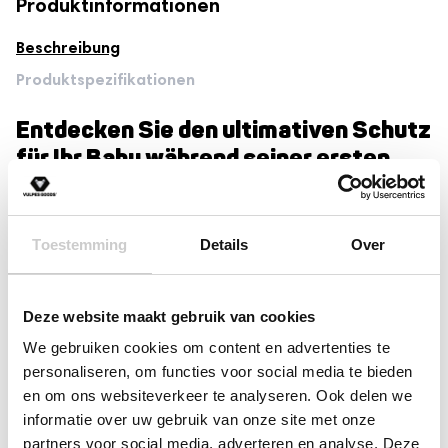
Produktinformationen
Piepgeräusch bei einem Sturz Ihres geliebten Kindes
Spezialist für Baby- und Kinderprodukte
Beschreibung
Produktspezifikationen
Entdecken Sie den ultimativen Schutz
für Ihr Baby während seiner ersten
Schritte, Krabbelabenteuer und
Erkundungen mit dem
Vulpes Goods®
BabyCare – Baby-Kopfschutz
. Dieser
Toestemming
Details
Over
Baby-Kopfschutz, auch bekannt als
Mehr lesen
Baby-Sturzkissen, bietet eine
Deze website maakt gebruik van cookies
weiche, zuverlässige Polsterung, um
Rezensionen
Kopf- und Rückenverletzungen zu
We gebruiken cookies om content en advertenties te
personaliseren, om functies voor social media te bieden
verhindern, wenn Ihr Kind das
(2)
en om ons websiteverkeer te analyseren. Ook delen we
Bewegen lernt. Die ideale Lösung für
Bewertet mit
(0)
informatie over uw gebruik van onze site met onze
5
von 5
Eltern, die die Sicherheit und den
Bewertet
(0)
partners voor social media, adverteren en analyse. Deze