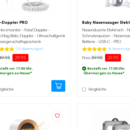
l-Doppler PRO
Baby Nasensauger Elekt
Herzmonitor - Fetal Doppler -
Nasendusche Elektrisch - N
chlag Baby Doppler - Ultraschallgerät
Schnutenputzer - Nasensa
wangerschaftsgeschenk
Batterie - USB-C - PRO
(
10
Bewertungen)
(
8
Bewertung
tet
Bewertet mit
8
49.95
29.95
59.95
29.95
ünglicher
ller
Ursprünglicher
Aktueller
.80
5.00
von 5,
Preis
Preis
5,
basierend
tellt vor 17:00 Uhr,
Bestellt vor 17:00 Uhr,
erend
auf
war:
ist:
morgen zu Hause
*
Übermorgen zu Hause
*
Kundenbewertung
5
.
59.95
29.95.
enbewertung
rgleiche
Vergleiche