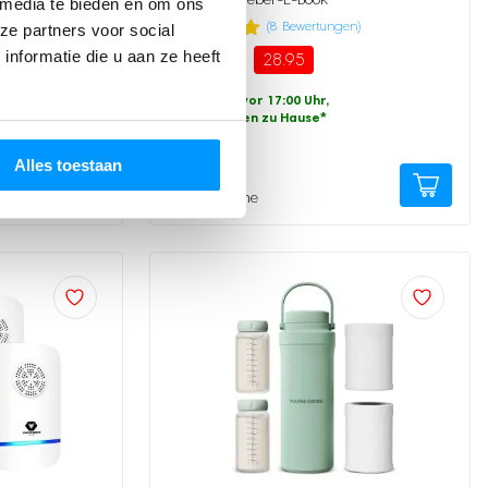
 media te bieden en om ons
en)
(
8
Bewertungen)
ze partners voor social
Bewertet mit
8
nformatie die u aan ze heeft
49.95
28.95
Ursprünglicher
Aktueller
5.00
von 5,
Preis
Preis
basierend
Bestellt vor 17:00 Uhr,
auf
war:
ist:
Übermorgen zu Hause
*
Kundenbewertung
49.95
28.95.
Alles toestaan
Vergleiche