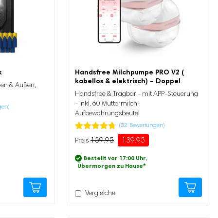
k
Handsfree Milchpumpe PRO V2 (
kabellos & elektrisch) – Doppel
nnen & Außen,
Handsfree & Tragbar - mit APP-Steuerung
- Inkl. 60 Muttermilch-
gen)
Aufbewahrungsbeutel
(
32
Bewertungen)
Bewertet
32
159.95
139.95
Ursprünglicher
Aktueller
mit
4.72
Preis
Preis
von 5,
Bestellt vor 17:00 Uhr,
basierend
war:
ist:
Übermorgen zu Hause
*
auf
159.95
139.95.
Kundenbewertung
Vergleiche