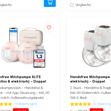
rgleiche
Vergleiche
sfree Milchpumpe ELITE
Handsfree Milchpumpe 
llos & elektrisch) – Doppel
elektrisch) – Doppel
kompression – Handsfree &
2 Stück - Händefrei & Tragb
ar – mit App-Steuerung – Inkl. 60
Inkl. 60 Muttermilch-Aufbe
rmilch-Aufbewahrungsbeutel
Still-E-Book
(
19
Bewertungen)
(
31
Bewertun
tet
Bewertet
31