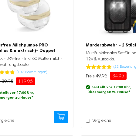
sfree Milchpumpe PRO
Marderabwehr – 2 Stüc
llos & elektrisch)- Doppel
Multifunktionales Set für I
k - BPA-frei - Inkl. 60 Muttermilch-
12V & Autoakku
wahrungsbeutel
(
22
Bewertun
(
107
Bewertungen)
Bewertet
22
49.95
34.95
Ursprünglicher
Aktueller
mit
4.82
tet
139.95
119.95
ünglicher
ller
Preis
Preis
von 5,
.73
Bestellt vor 17:00 Uhr,
basierend
war:
ist:
5,
Übermorgen zu Hause
*
tellt vor 17:00 Uhr,
auf
erend
49.95
34.95.
morgen zu Hause
*
Kundenbewertung
95
5.
enbewertung
rgleiche
Vergleiche