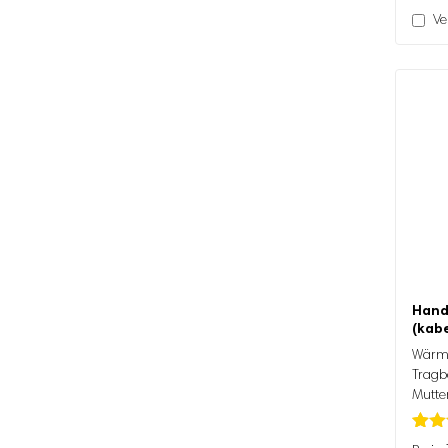
Ve
Hand
(kabe
Wärme
Tragb
Mutte
Bewer
19