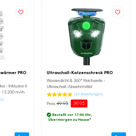
enwärmer PRO
Ultraschall-Katzenschreck PRO
Wasserdicht & 360° Reichweite -
os - Inklusive 6
Ultraschall-Abwehrmittel
 - 13.200 mAh
(
22
Bewertungen)
en)
Bewertet
22
49.95
39.95
Ursprünglicher
Aktueller
mit
4.86
Preis
Preis
von 5,
Bestellt vor 17:00 Uhr,
basierend
war:
ist:
Übermorgen zu Hause
*
auf
49.95
39.95.
Kundenbewertung