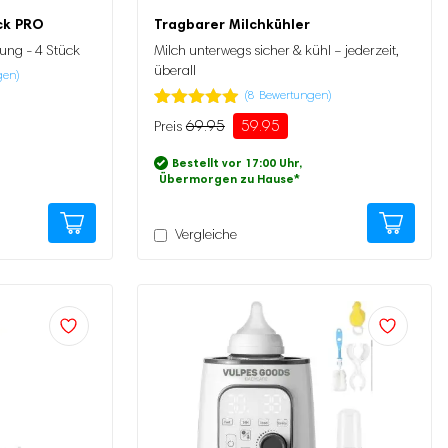
ck PRO
Tragbarer Milchkühler
ung - 4 Stück
Milch unterwegs sicher & kühl – jederzeit,
überall
gen)
(
8
Bewertungen)
Bewertet
8
69.95
59.95
Ursprünglicher
Aktueller
mit
4.88
Preis
Preis
von 5,
Bestellt vor 17:00 Uhr,
basierend
war:
ist:
Übermorgen zu Hause
*
auf
69.95
59.95.
Kundenbewertung
Vergleiche