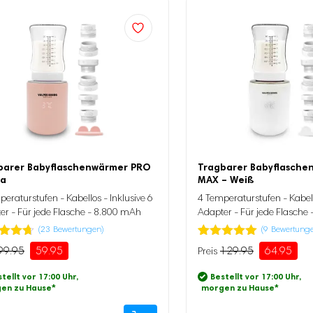
barer Babyflaschenwärmer PRO
Tragbarer Babyflasch
sa
MAX – Weiß
eraturstufen - Kabellos - Inklusive 6
4 Temperaturstufen - Kabell
er - Für jede Flasche - 8.800 mAh
Adapter - Für jede Flasche
(
23
Bewertungen)
(
9
Bewertung
tet
Bewertet mit
9
99.95
59.95
129.95
64.95
ünglicher
ller
Ursprünglicher
Aktueller
.65
5.00
von 5,
Preis
Preis
5,
basierend
tellt vor 17:00 Uhr,
Bestellt vor 17:00 Uhr,
erend
auf
war:
ist:
en zu Hause
*
morgen zu Hause
*
Kundenbewertung
5
.
129.95
64.95.
enbewertung