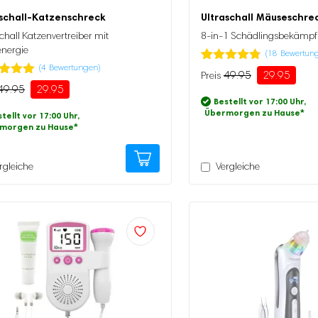
aschall-Katzenschreck
Ultraschall Mäuseschre
chall Katzenvertreiber mit
8-in-1 Schädlingsbekämpf
energie
(
18
Bewertun
(
4
Bewertungen)
Bewertet
18
49.95
29.95
Ursprünglicher
Aktueller
mit
4.72
tet mit
49.95
29.95
Preis
Preis
von 5,
ünglicher
ller
von 5,
Bestellt vor 17:00 Uhr,
basierend
war:
ist:
erend
Übermorgen zu Hause
*
tellt vor 17:00 Uhr,
auf
49.95
29.95.
morgen zu Hause
*
Kundenbewertung
enbewertung
5
.
rgleiche
Vergleiche