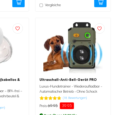
Vergleiche
(kabellos &
Ultraschall-Anti-Bell-Gerät PRO
Luxus-Hundetrainer - Wiederaufladbar -
ar – BPA-frei –
Automatischer Betrieb - Ohne Schock
wahrbeutel &
(
18
Bewertungen)
Bewertet
18
69.95
39.95
Ursprünglicher
Aktueller
gen)
mit
4.78
Preis
Preis
von 5,