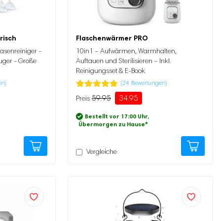
risch
Flaschenwärmer PRO
asenreiniger -
10in1 – Aufwärmen, Warmhalten,
uger - Große
Auftauen und Sterilisieren – Inkl.
Reinigungsset & E-Book
en)
(
24
Bewertungen)
Bewertet
24
59.95
34.95
Ursprünglicher
Aktueller
mit
4.83
Preis
Preis
von 5,
Bestellt vor 17:00 Uhr,
basierend
war:
ist:
Übermorgen zu Hause
*
auf
59.95
34.95.
Kundenbewertung
Vergleiche