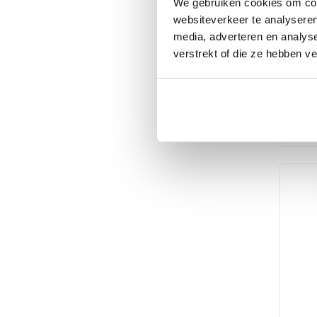
We gebruiken cookies om cont
Adapt
websiteverkeer te analyseren
media, adverteren en analys
Bewer
20
verstrekt of die ze hebben v
Urspr
Aktue
mit
4
Preis
Preis
von 
Bes
basi
war:
ist:
morg
auf
129.
64.95
Kund
Ve